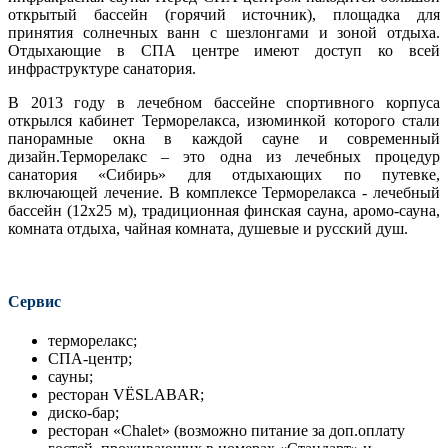
открытый бассейн (горячий источник), площадка для
принятия солнечных ванн с шезлонгами и зоной отдыха.
Отдыхающие в СПА центре имеют доступ ко всей
инфраструктуре санатория.
В 2013 году в лечебном бассейне спортивного корпуса
открылся кабинет Терморелакса, изюминкой которого стали
панорамные окна в каждой сауне и современный
дизайн.Терморелакс – это одна из лечебных процедур
санатория «Сибирь» для отдыхающих по путевке,
включающей лечение. В комплексе Терморелакса - лечебный
бассейн (12х25 м), традиционная финская сауна, аромо-сауна,
комната отдыха, чайная комната, душевые и русский душ.
Сервис
терморелакс;
СПА-центр;
сауны;
ресторан VЁSLABAR;
диско-бар;
ресторан «Chalet» (возможно питание за доп.оплату