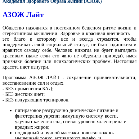
Академия Здорового Образа Жизни (АЗОЖ)
АЗОЖ Лайт
Общество находится в постоянном бешеном ритме жизни и
стереотипном мышлении. Здоровье и красивая внешность —
это благо к которому все и всегда стремятся, чтобы
поддерживать свой социальный статус, не быть одиноким и
нравится самому себе. Человек никогда не будет выглядеть
красивым (даже если его явно не обделила природа), имея
признаки болезни или психологических проблем. Настоящая
красота идет изнутри.
Программа АЗОЖ ЛАЙТ - сохранение привлекательности,
восстановление сил и отдых.
- БЕЗ применения БАД;
- БЕЗ жестких диет;
- БЕЗ изнуряющих тренировок.
пятиразовое разгрузочно-диетическое питание и
фитотерапия укрепят иммунную систему, кости,
улучшат качество сна, снизят уровень холестерина и
вредных жиров;
подводный и ручной массажи повысят кожно-
мышечный тонус, активируют лимфо- и