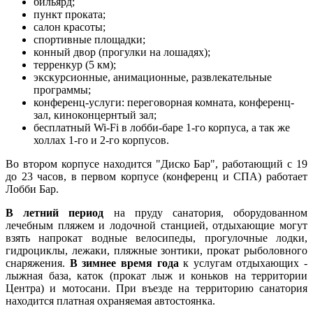
бильярд;
пункт проката;
салон красоты;
спортивные площадки;
конный двор (прогулки на лошадях);
терренкур (5 км);
экскурсионные, анимационные, развлекательные
программы;
конференц-услуги: переговорная комната, конференц-
зал, киноконцернтый зал;
бесплатный Wi-Fi в лобби-баре 1-го корпуса, а так же
холлах 1-го и 2-го корпусов.
Во втором корпусе находится "Диско Бар", работающий с 19
до 23 часов, в первом корпусе (конференц и СПА) работает
Лобби Бар.
В летний период
на пруду санатория, оборудованном
лечебным пляжем и лодочной станцией, отдыхающие могут
взять напрокат водные велосипеды, прогулочные лодки,
гидроциклы, лежаки, пляжные зонтики, прокат рыболовного
снаряжения.
В зимнее время года
к услугам отдыхающих -
лыжная база, каток (прокат лыж и коньков на территории
Центра) и мотосани. При въезде на территорию санатория
находится платная охраняемая автостоянка.