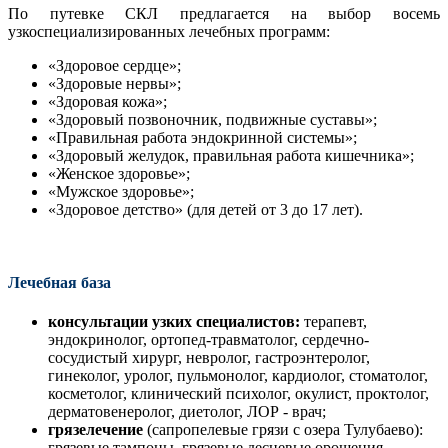
По путевке СКЛ предлагается на выбор восемь
узкоспециализированных лечебных программ:
«Здоровое сердце»;
«Здоровые нервы»;
«Здоровая кожа»;
«Здоровый позвоночник, подвижные суставы»;
«Правильная работа эндокринной системы»;
«Здоровый желудок, правильная работа кишечника»;
«Женское здоровье»;
«Мужское здоровье»;
«Здоровое детство» (для детей от 3 до 17 лет).
Лечебная база
консультации узких специалистов:
терапевт,
эндокринолог, ортопед-травматолог, сердечно-
сосудистый хирург, невролог, гастроэнтеролог,
гинеколог, уролог, пульмонолог, кардиолог, стоматолог,
косметолог, клинический психолог, окулист, проктолог,
дерматовенеролог, диетолог, ЛОР - врач;
грязелечение
(сапропелевые грязи с озера Тулубаево):
грязевые тампоны, грязевые десневые орошения,