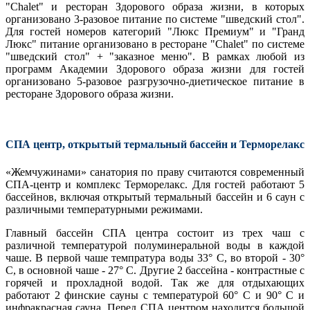
"Chalet" и ресторан Здорового образа жизни, в которых
организовано 3-разовое питание по системе "шведский стол".
Для гостей номеров категорий "Люкс Премиум" и "Гранд
Люкс" питание организовано в ресторане "Chalet" по системе
"шведский стол" + "заказное меню". В рамках любой из
программ Академии Здорового образа жизни для гостей
организовано 5-разовое разгрузочно-диетическое питание в
ресторане Здорового образа жизни.
СПА центр, открытый термальный бассейн и Терморелакс
«Жемчужинами» санатория по праву считаются современный
СПА-центр и комплекс Терморелакс. Для гостей работают 5
бассейнов, включая открытый термальный бассейн и 6 саун с
различными температурными режимами.
Главный бассейн СПА центра состоит из трех чаш с
различной температурой полуминеральной воды в каждой
чаше. В первой чаше темпратура воды 33° С, во второй - 30°
С, в основной чаше - 27° С. Другие 2 бассейна - контрастные с
горячей и прохладной водой. Так же для отдыхающих
работают 2 финские сауны с температурой 60° С и 90° С и
инфракрасная сауна. Перед СПА центром находится большой