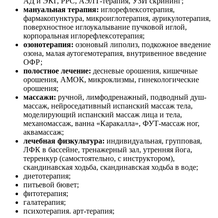
АД и ЭКГ, РРС, АЭЛТ-терапия, УЗИ скрининг;
мануальная терапия:
иглорефлексотерапия,
фармакопунктура, микроиглотерапия, аурикулотерапия,
поверхностное иглоукалывание пучковой иглой,
корпоральная иглорефлексотерапия;
озонотерапия:
озоновый липолиз, подкожное введение
озона, малая аутогемотерапия, внутривенное введение
ОФР;
полостное лечение:
десневые орошения, кишечные
орошения, АМОК, микроклизмы, гинекологические
орошения;
массажи:
ручной, лимфодренажный, подводный душ-
массаж, нейроседативный испанский массаж тела,
моделирующий испанский массаж лица и тела,
механомассаж, ванна «Каракалла», ФУТ-массаж ног,
аквамассаж;
лечебная физкультура:
индивидуальная, групповая,
ЛФК в бассейне, тренажерный зал, утренняя йога,
терренкур (самостоятельно, с инструктором),
скандинавская ходьба, скандинавская ходьба в воде;
диетотерапия;
питьевой бювет;
фитотерапия;
галатерапия;
психотерапия. арт-терапия;