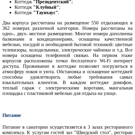
Коттедж
"Президентский"
;
Коттедж
"Клубный"
;
Коттедж
"Таунхаус"
.
Два корпуса рассчитаны на размещение 550 отдыхающих в
362 номерах различной категории. Номера рассчитаны на
одно-, двух- местное размещение. Многие номера дополнены
балконами и кондиционерами, оснащены качественной
мебелью, посудой и необходимой бытовой техникой: цветные
телевизоры, холодильники, электрические чайники и т.д. Все
номера оснащены телефонной связью. На первом этаже
корпусов расположены точки бесплатного Wi-Fi интернет
доступа. Проживание в коттедже позволяет погрузиться в
атмосферу покоя и уюта. Обстановка и оснащение коттеджей
способны удовлетворить любые требования самых
взыскательных клиентов. В каждом коттедже домофон,
теплый гараж с электрическими воротами, мангальная
площадка с пластиковой мебелью для отдыха на улице.
Питание
Питание в санатории оcуществляется в 3 залах ресторанного
комплекса. К услугам гостей зал "Шведский стол", ресторан