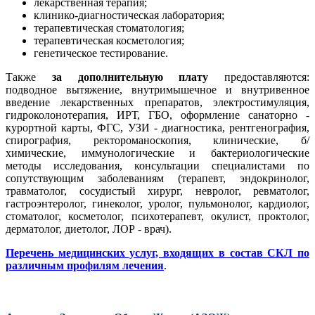
лекарственная терапия;
клинико-диагностическая лаборатория;
терапевтическая стоматология;
терапевтическая косметология;
генетическое тестирование.
Также
за дополнительную плату
предоставляются:
подводное вытяжение, внутримышечное и внутривенное
введение лекарственных препаратов, электростимуляция,
гидроколонотерапия, ИРТ, ГБО, оформление санаторно -
курортной карты, ФГС, УЗИ - диагностика, рентгенография,
спирография, ректороманоскопия, клинические, б/
химические, иммунологические и бактериологические
методы исследования, консультации специалистами по
сопутствующим заболеваниям (терапевт, эндокринолог,
травматолог, сосудистый хирург, невролог, ревматолог,
гастроэнтеролог, гинеколог, уролог, пульмонолог, кардиолог,
стоматолог, косметолог, психотерапевт, окулист, проктолог,
дерматолог, диетолог, ЛОР - врач).
Перечень медицинских услуг, входящих в состав СКЛ по
различным профилям лечения
.