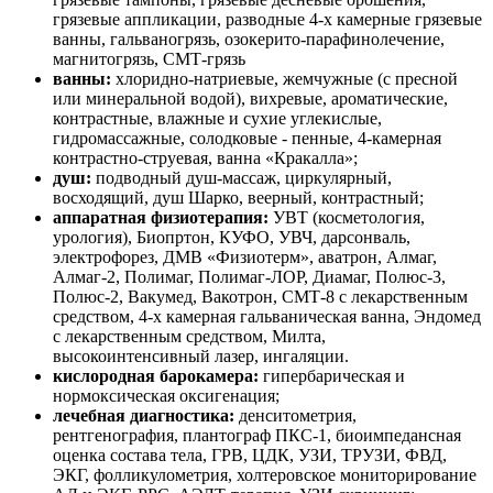
грязевые аппликации, разводные 4-х камерные грязевые
ванны, гальваногрязь, озокерито-парафинолечение,
магнитогрязь, СМТ-грязь
ванны:
хлоридно-натриевые, жемчужные (с пресной
или минеральной водой), вихревые, ароматические,
контрастные, влажные и сухие углекислые,
гидромассажные, солодковые - пенные, 4-камерная
контрастно-струевая, ванна «Кракалла»;
душ:
подводный душ-массаж, циркулярный,
восходящий, душ Шарко, веерный, контрастный;
аппаратная физиотерапия:
УВТ (косметология,
урология), Биопртон, КУФО, УВЧ, дарсонваль,
электрофорез, ДМВ «Физиотерм», аватрон, Алмаг,
Алмаг-2, Полимаг, Полимаг-ЛОР, Диамаг, Полюс-3,
Полюс-2, Вакумед, Вакотрон, СМТ-8 с лекарственным
средством, 4-х камерная гальваническая ванна, Эндомед
с лекарственным средством, Милта,
высокоинтенсивный лазер, ингаляции.
кислородная барокамера:
гипербарическая и
нормоксическая оксигенация;
лечебная диагностика:
денситометрия,
рентгенография, плантограф ПКС-1, биоимпедансная
оценка состава тела, ГРВ, ЦДК, УЗИ, ТРУЗИ, ФВД,
ЭКГ, фолликулометрия, холтеровское мониторирование