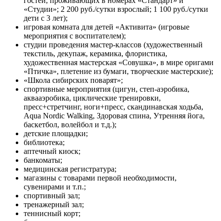
гостей, проживающих в номерах «Стандарт» и
«Студии»; 2 200 руб./сутки взрослый; 1 100 руб./сутки
дети с 3 лет);
игровая комната для детей «Активита» (игровые
мероприятия с воспитателем);
студии проведения мастер-классов (художественный
текстиль, декупаж, керамика, флористика,
художественная мастерская «Совушка», в мире оригами
«Птичка», плетение из бумаги, творческие мастерские);
«Школа сибирских поварят»;
спортивные мероприятия (цигун, степ-аэробика,
аквааэробика, циклические тренировки,
пресс+стретчинг, ноги+пресс, скандинавская ходьба,
Aqua Nordic Walking, Здоровая спина, Утренняя йога,
баскетбол, волейбол и т.д.);
детские площадки;
библиотека;
аптечный киоск;
банкоматы;
медицинская регистратура;
магазины с товарами первой необходимости,
сувенирами и т.п.;
спортивный зал;
тренажерный зал;
теннисный корт;