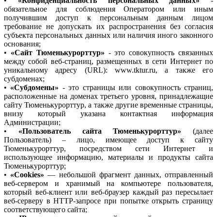
•
«Конфиденциальность персональных данных»
-
обязательное для соблюдения Оператором или иным
получившим доступ к персональным данным лицом
требование не допускать их распространения без согласия
субъекта персональных данных или наличия иного законного
основания;
•
«Сайт Тюменькурорттур»
- это совокупность связанных
между собой веб-страниц, размещенных в сети Интернет по
уникальному адресу (URL): www.tktur.ru, а также его
субдоменах;
•
«Субдомены»
- это страницы или совокупность страниц,
расположенные на доменах третьего уровня, принадлежащие
сайту Тюменькурорттур, а также другие временные страницы,
внизу который указана контактная информация
Администрации;
•
«Пользователь сайта Тюменькурорттур»
(далее
Пользователь) – лицо, имеющее доступ к сайту
Тюменькурорттур, посредством сети Интернет и
использующее информацию, материалы и продукты сайта
Тюменькурорттур;
•
«Cookies»
— небольшой фрагмент данных, отправленный
веб-сервером и хранимый на компьютере пользователя,
который веб-клиент или веб-браузер каждый раз пересылает
веб-серверу в HTTP-запросе при попытке открыть страницу
соответствующего сайта;