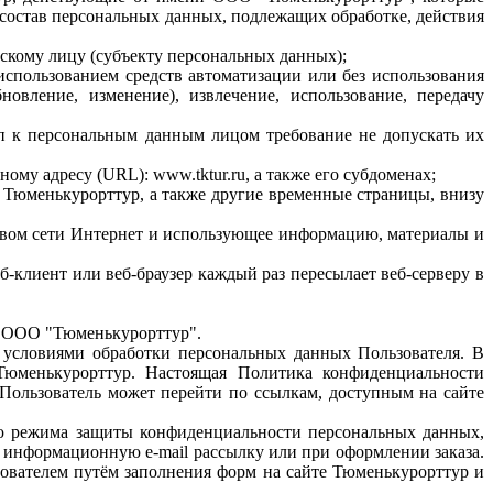
 состав персональных данных, подлежащих обработке, действия
скому лицу (субъекту персональных данных);
использованием средств автоматизации или без использования
овление, изменение), извлечение, использование, передачу
п к персональным данным лицом требование не допускать их
ому адресу (URL): www.tktur.ru, а также его субдоменах;
 Тюменькурорттур, а также другие временные страницы, внизу
ством сети Интернет и использующее информацию, материалы и
клиент или веб-браузер каждый раз пересылает веб-серверу в
се ООО "Тюменькурорттур".
 условиями обработки персональных данных Пользователя. В
 Тюменькурорттур. Настоящая Политика конфиденциальности
 Пользователь может перейти по ссылкам, доступным на сайте
ю режима защиты конфиденциальности персональных данных,
 информационную e-mail рассылку или при оформлении заказа.
ователем путём заполнения форм на сайте Тюменькурорттур и