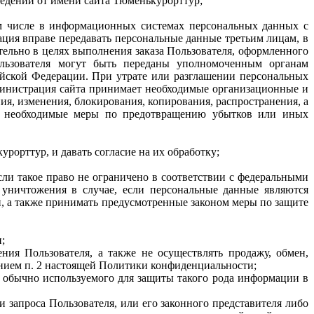
ведений от имени сайта Тюменькурорттур;
ом числе в информационных системах персональных данных с
ация вправе передавать персональные данные третьим лицам, в
тельно в целях выполнения заказа Пользователя, оформленного
ользователя могут быть переданы уполномоченным органам
ийской Федерации. При утрате или разглашении персональных
министрация сайта принимает необходимые организационные и
я, изменения, блокирования, копирования, распространения, а
се необходимые меры по предотвращению убытков или иных
орттур, и давать согласие на их обработку;
ли такое право не ограничено в соответствии с федеральными
 уничтожения в случае, если персональные данные являются
, а также принимать предусмотренные законом меры по защите
;
ния Пользователя, а также не осуществлять продажу, обмен,
нием п. 2 настоящей Политики конфиденциальности;
 обычно используемого для защиты такого рода информации в
запроса Пользователя, или его законного представителя либо