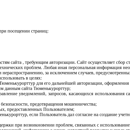
при посещении страниц:
стям сайта , требующим авторизации. Сайт осуществляет сбор с
технических проблем. Любая иная персональная информация нео
и нераспространению, за исключением случаев, предусмотренны
пользовать в целях:
Тюменькурорттур для его дальнейшей авторизации, оформления з
ым данным сайта Тюменькурорттур;
правление уведомлений, запросов, касающихся использования са
я безопасности, предотвращения мошенничества;
ых, предоставленных Пользователем;
енькурорттур, если Пользователь дал согласие на создание учетн
держки при возникновении проблем, связанных с использование