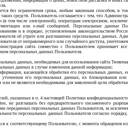
редложений, информации о ценах, новостной рассылки и иных с
ля.
ется без ограничения срока, любым законным способом, в т
 таких средств. Пользователь соглашается с тем, что Администр
и (в том числе электронной), операторам электросвязи, исключи
кументации или e-mail сообщений. Персональные данные П
нованиям и в порядке, установленным законодательством Росс
ователя об утрате или разглашении персональных данных. Ад
вателя от неправомерного или случайного доступа, уничтожени
инистрация сайта совместно с Пользователем принимает в
нием персональных данных Пользователя.
нальных данных, необходимых для использования сайта Тюменькур
нальных данных в случае изменения данной информации;
нформации, касающейся обработки его персональных данных, ес
и уточнения его персональных данных, их блокирования или
или не являются необходимыми для заявленной цели обработки
лей, указанных в п. 4 настоящей Политики конфиденциальности
е, не разглашать без предварительного письменного разреше
ми переданных персональных данных Пользователя, за исключе
льности персональных данных Пользователя согласно порядку,
ся к соответствующему Пользователю, с момента обращения или 