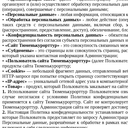
организуют и (или) осуществляют обработку персональных дан
(операции), совершаемые с персональными данными;
•
«Персональные данные»
- любая информация, относящаяся к
•
«Обработка персональных данных»
- любое действие (опе
таких средств с персональными данными, включая сбор, за
(распространение, предоставление, доступ), обезличивание, б
•
«Конфиденциальность персональных данных»
- обязател
распространения без согласия субъекта персональных данных 
•
«Сайт Тюменькурорттур»
- это совокупность связанных меж
•
«Субдомены»
- это страницы или совокупность страниц, ра
который указана контактная информация Администрации;
•
«Пользователь сайта Тюменькурорттур»
(далее Пользовате
продукты сайта Тюменькурорттур;
•
«Cookies»
— небольшой фрагмент данных, отправленный веб-с
HTTP-запросе при попытке открыть страницу соответствующег
•
«IP-адрес»
— уникальный сетевой адрес узла в компьютерной 
•
«Товар»
- продукт, который Пользователь заказывает на сай
1.
Использование сайта Тюменькурорттур Пользователем озн
случае несогласия с условиями Политики конфиденциально
применяется к сайту Тюменькурорттур. Сайт не контролирует
Тюменькурорттур. Администрация сайта не проверяет достове
2.
Настоящая Политика конфиденциальности устанавливает о
которые Пользователь предоставляет по запросу Администрац
Персональные данные, разрешённые к обработке в рамках на
включают в себя следующую информацию: