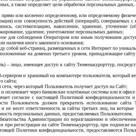
ных, а также определяет цели обработки персональных данных,
 прямо или косвенно определенному, или определяемому физиче
рация) или совокупность действий (операций), совершаемых с 
пись, систематизацию, накопление, хранение, уточнение (обн
локирование, удаление, уничтожение персональных данных;
ьное для соблюдения Оператором или иным получившим досту
или наличия иного законного основания;
ду собой веб-страниц, размещенных в сети Интернет по уникальн
сположенные на доменах третьего уровня, принадлежащие сайту
ль) – лицо, имеющее доступ к сайту Тюменькурорттур, посред
ервером и хранимый на компьютере пользователя, который веб-
о сайта;
сети, через который Пользователь получает доступ на Сайт;
те и оплачивает через банковские платёжные системы или в офи
ачает согласие с настоящей Политикой конфиденциальности и
сти Пользователь должен прекратить использование сайта
 и не несет ответственность за сайты третьих лиц, на которые
рность персональных данных, предоставляемых Пользователем.
бязательства Администрации по неразглашению и обеспечени
ии при регистрации на сайте Тюменькурорттур, при подписке на
стоящей Политики конфиденциальности, предоставляются Польз