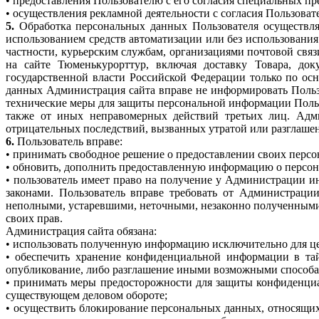
• предоставления Пользователю с его согласия специальных п
• осуществления рекламной деятельности с согласия Пользовате
5.
Обработка персональных данных Пользователя осуществля
использованием средств автоматизации или без использования
частности, курьерским службам, организациями почтовой связ
на сайте Тюменькурорттур, включая доставку Товара, до
государственной власти Российской Федерации только по ос
данных Администрация сайта вправе не информировать Польз
технические меры для защиты персональной информации Пользо
также от иных неправомерных действий третьих лиц. Адм
отрицательных последствий, вызванных утратой или разглаше
6.
Пользователь вправе:
• принимать свободное решение о предоставлении своих персо
• обновить, дополнить предоставленную информацию о персо
• пользователь имеет право на получение у Администрации и
законами. Пользователь вправе требовать от Администраци
неполными, устаревшими, неточными, незаконно полученными 
своих прав.
Администрация сайта обязана:
• использовать полученную информацию исключительно для це
• обеспечить хранение конфиденциальной информации в тайн
опубликование, либо разглашение иными возможными способа
• принимать меры предосторожности для защиты конфиденциа
существующем деловом обороте;
• осуществить блокирование персональных данных, относящих