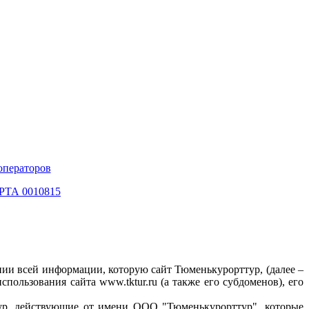
операторов
 РТА 0010815
ии всей информации, которую сайт Тюменькурорттур, (далее –
спользования сайта www.tktur.ru (а также его субдоменов), его
ур, действующие от имени ООО "Тюменькурорттур", которые