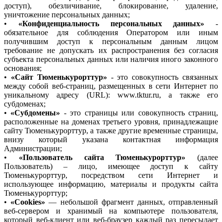
доступ), обезличивание, блокирование, удаление,
уничтожение персональных данных;
•
«Конфиденциальность персональных данных»
-
обязательное для соблюдения Оператором или иным
получившим доступ к персональным данным лицом
требование не допускать их распространения без согласия
субъекта персональных данных или наличия иного законного
основания;
•
«Сайт Тюменькурорттур»
- это совокупность связанных
между собой веб-страниц, размещенных в сети Интернет по
уникальному адресу (URL): www.tktur.ru, а также его
субдоменах;
•
«Субдомены»
- это страницы или совокупность страниц,
расположенные на доменах третьего уровня, принадлежащие
сайту Тюменькурорттур, а также другие временные страницы,
внизу который указана контактная информация
Администрации;
•
«Пользователь сайта Тюменькурорттур»
(далее
Пользователь) – лицо, имеющее доступ к сайту
Тюменькурорттур, посредством сети Интернет и
использующее информацию, материалы и продукты сайта
Тюменькурорттур;
•
«Cookies»
— небольшой фрагмент данных, отправленный
веб-сервером и хранимый на компьютере пользователя,
который веб-клиент или веб-браузер каждый раз пересылает