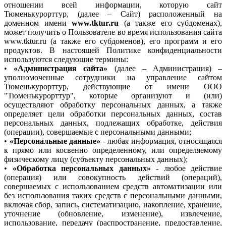
отношении всей информации, которую сайт
Тюменькурорттур, (далее – Сайт) расположенный на
доменном имени
www.tktur.ru
(а также его субдоменах),
может получить о Пользователе во время использования сайта
www.tktur.ru (а также его субдоменов), его программ и его
продуктов. В настоящей Политике конфиденциальности
используются следующие термины:
•
«Администрация сайта»
(далее – Администрация) –
уполномоченные сотрудники на управление сайтом
Тюменькурорттур, действующие от имени ООО
"Тюменькурорттур", которые организуют и (или)
осуществляют обработку персональных данных, а также
определяет цели обработки персональных данных, состав
персональных данных, подлежащих обработке, действия
(операции), совершаемые с персональными данными;
•
«Персональные данные»
- любая информация, относящаяся
к прямо или косвенно определенному, или определяемому
физическому лицу (субъекту персональных данных);
•
«Обработка персональных данных»
- любое действие
(операция) или совокупность действий (операций),
совершаемых с использованием средств автоматизации или
без использования таких средств с персональными данными,
включая сбор, запись, систематизацию, накопление, хранение,
уточнение (обновление, изменение), извлечение,
использование, передачу (распространение, предоставление,