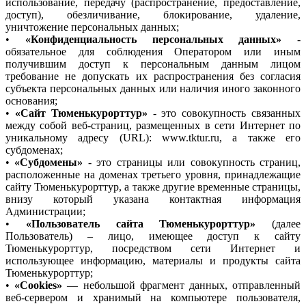
использование, передачу (распространение, предоставление,
доступ), обезличивание, блокирование, удаление,
уничтожение персональных данных;
•
«Конфиденциальность персональных данных»
-
обязательное для соблюдения Оператором или иным
получившим доступ к персональным данным лицом
требование не допускать их распространения без согласия
субъекта персональных данных или наличия иного законного
основания;
•
«Сайт Тюменькурорттур»
- это совокупность связанных
между собой веб-страниц, размещенных в сети Интернет по
уникальному адресу (URL): www.tktur.ru, а также его
субдоменах;
•
«Субдомены»
- это страницы или совокупность страниц,
расположенные на доменах третьего уровня, принадлежащие
сайту Тюменькурорттур, а также другие временные страницы,
внизу который указана контактная информация
Администрации;
•
«Пользователь сайта Тюменькурорттур»
(далее
Пользователь) – лицо, имеющее доступ к сайту
Тюменькурорттур, посредством сети Интернет и
использующее информацию, материалы и продукты сайта
Тюменькурорттур;
•
«Cookies»
— небольшой фрагмент данных, отправленный
веб-сервером и хранимый на компьютере пользователя,