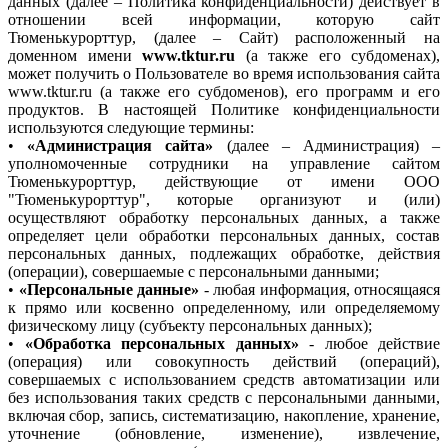
данных (далее – Политика конфиденциальности) действует в
отношении всей информации, которую сайт
Тюменькурорттур, (далее – Сайт) расположенный на
доменном имени
www.tktur.ru
(а также его субдоменах),
может получить о Пользователе во время использования сайта
www.tktur.ru (а также его субдоменов), его программ и его
продуктов. В настоящей Политике конфиденциальности
используются следующие термины:
•
«Администрация сайта»
(далее – Администрация) –
уполномоченные сотрудники на управление сайтом
Тюменькурорттур, действующие от имени ООО
"Тюменькурорттур", которые организуют и (или)
осуществляют обработку персональных данных, а также
определяет цели обработки персональных данных, состав
персональных данных, подлежащих обработке, действия
(операции), совершаемые с персональными данными;
•
«Персональные данные»
- любая информация, относящаяся
к прямо или косвенно определенному, или определяемому
физическому лицу (субъекту персональных данных);
•
«Обработка персональных данных»
- любое действие
(операция) или совокупность действий (операций),
совершаемых с использованием средств автоматизации или
без использования таких средств с персональными данными,
включая сбор, запись, систематизацию, накопление, хранение,
уточнение (обновление, изменение), извлечение,