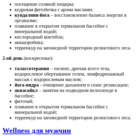
посещение соляной пещеры;
кедровая фитобочка с арома маслами;
кундалини-йога
– восстановление баланса энергии в
организме;
плавание в открытом термальном бассейне с
минеральной водой;
кислородный коктейль;
аквааэробика;
терренкур на заповедной территории реликтового леса.
2-ой день
(воскресенье):
талассотерапия
– пилинг, дренаж всего тела,
водорослевое обертывание гелем, лимфодренажный
массаж с водорослевым маслом;
йога-нидра
- очищение дыханием и сеанс релаксации;
аквасайкл
– занятия на подводном велосипеде в
бассейне;
фиточай;
плавание в открытом термальном бассейне с
минеральной водой;
терренкур на заповедной территории реликтового леса.
Wellness для мужчин