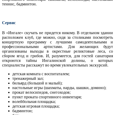
теннис, бадминтон.
Сервис
В «Ингале» скучать не придется никому. В отдельном здании
расположен клуб, где можно, сидя за столиками посмотреть
концертную программу с лучшими самодеятельными и
профессиональными артистами. Для желающих будут
организованы выходы в окрестные реликтовые леса, со
сбором ягод и грибов. И, разумеется, для гостей санатория
откроются тайны Ингалинской долины, о которых
специалисты расскажут во время ув­лекательных экскурсий.
детская комната с воспитаталем;
тренажерный зал;
бильярд (большой и малый);
настольные игры (шахматы, нарды, шашки, домино);
прокат велосипедов, снегоходов;
пункт проката спортивного инвентаря;
волейбольная площадка;
детская игровая площадка;
бадминтон;