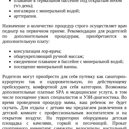
плавание в термальном бассейне под открытым небом
(ч/з день);
ингаляции с минеральной водой;
арттерапия.
Назначение и количество процедур строго осуществляет врач
педиатр на первичном приеме. Рекомендации для родителей
по дополнительным процедурам, приобретаются за
дополнительную плату:
консультация лор-врача;
общеукрепляющий ручной массаж;
ежедневное плавание в бассейне с минеральной водой;
посещение минеральной ванны.
Родители могут приобрести для себя путевку как санаторно-
курортную так и оздоровительную, по действующему
прейскуранту, комфортной для себя категории. Возможны
дополнительные платные SPA и медицинские услуги, в том
числе посещение узких специалистов и УЗИ-диагностика. Во
время проведения процедур мамы, ваш ребенок не будет
скучать. Для отдыха с детьми мы предлагаем развлечения в
детской комнате с профессиональным воспитателем и на
открытом воздухе. На территории оборудована детская
площадка с качелями, горкой и песочницей. Прокат
спортивного инвентаря: самокаты, велосипеды, настольный