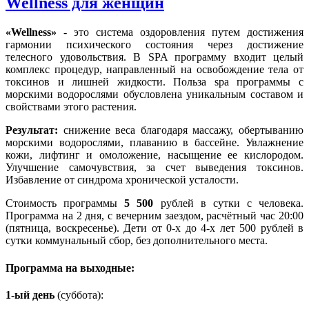
Wellness для женщин
«Wellness»
- это система оздоровления путем достижения
гармонии психического состояния через достижение
телесного удовольствия. В SPA программу входит целый
комплекс процедур, направленный на освобождение тела от
токсинов и лишней жидкости. Польза spa программы с
морскими водорослями обусловлена уникальным составом и
свойствами этого растения.
Результат:
снижение веса благодаря массажу, обертыванию
морскими водорослями, плаванию в бассейне. Увлажнение
кожи, лифтинг и омоложение, насыщение ее кислородом.
Улучшение самочувствия, за счет выведения токсинов.
Избавление от синдрома хронической усталости.
Стоимость программы
5 500
рублей в сутки с человека.
Программа на 2 дня, с вечерним заездом, расчётный час 20:00
(пятница, воскресенье). Дети от 0-х до 4-х лет 500 рублей в
сутки коммунальный сбор, без дополнительного места.
Программа на выходные:
1-ый день
(суббота):