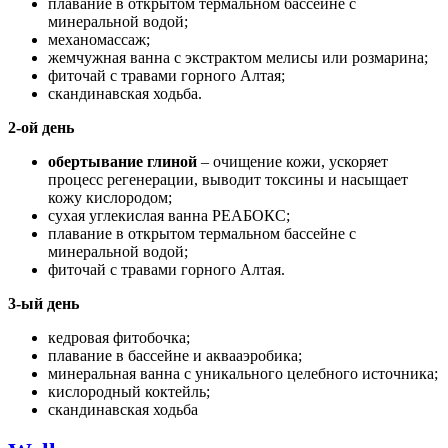
плавание в открытом термальном бассейне с
минеральной водой;
механомассаж;
жемчужная ванна с экстрактом мелисы или розмарина;
фиточай с травами горного Алтая;
скандинавская ходьба.
2-ой день
обертывание глиной
– очищение кожи, ускоряет
процесс регенерации, выводит токсины и насыщает
кожу кислородом;
сухая углекислая ванна РЕАБОКС;
плавание в открытом термальном бассейне с
минеральной водой;
фиточай с травами горного Алтая.
3-ый день
кедровая фитобочка;
плавание в бассейне и аквааэробика;
минеральная ванна с уникального целебного источника;
кислородный коктейль;
скандинавская ходьба