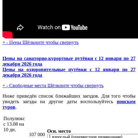
+
-
Цены
Щёлкните чтобы свернуть
Цены на санаторно-курортные путёвки с 12 января по 27
декабря 2026 года
Цены на оздоровительные путёвки с 12 января по 27
декабря 2026 года
+
-
Свободные места
Щёлкните чтобы свернуть
Ниже приведён список ближайших заездов. Для того чтобы
увидеть заезды на другие даты воспользуйтесь
поиском
туров
.
Полулюкс
с 13.08 на
10 дн.
Осн. место
107 000