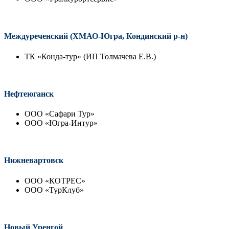
Междуреченский (ХМАО-Югра, Кондинский р-н)
ТК «Конда-тур» (ИП Толмачева Е.В.)
Нефтеюганск
ООО «Сафари Тур»
ООО «Югра-Интур»
Нижневартовск
ООО «КОТРЕС»
ООО «ТурКлуб»
Новый Уренгой