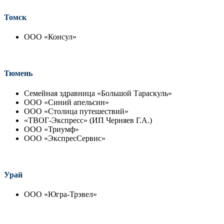
Томск
ООО «Консул»
Тюмень
Семейная здравница «Большой Тараскуль»
ООО «Синий апельсин»
ООО «Столица путешествий»
«ТВОГ-Экспресс» (ИП Черняев Г.А.)
ООО «Триумф»
ООО «ЭкспресСервис»
Урай
ООО «Югра-Трэвел»