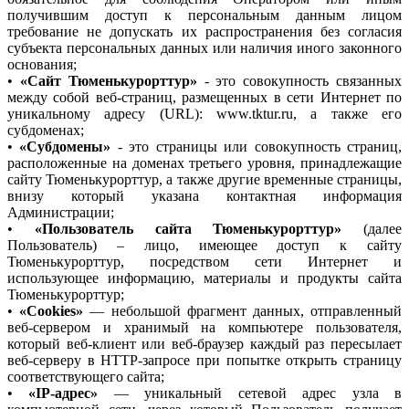
получившим доступ к персональным данным лицом
требование не допускать их распространения без согласия
субъекта персональных данных или наличия иного законного
основания;
•
«Сайт Тюменькурорттур»
- это совокупность связанных
между собой веб-страниц, размещенных в сети Интернет по
уникальному адресу (URL): www.tktur.ru, а также его
субдоменах;
•
«Субдомены»
- это страницы или совокупность страниц,
расположенные на доменах третьего уровня, принадлежащие
сайту Тюменькурорттур, а также другие временные страницы,
внизу который указана контактная информация
Администрации;
•
«Пользователь сайта Тюменькурорттур»
(далее
Пользователь) – лицо, имеющее доступ к сайту
Тюменькурорттур, посредством сети Интернет и
использующее информацию, материалы и продукты сайта
Тюменькурорттур;
•
«Cookies»
— небольшой фрагмент данных, отправленный
веб-сервером и хранимый на компьютере пользователя,
который веб-клиент или веб-браузер каждый раз пересылает
веб-серверу в HTTP-запросе при попытке открыть страницу
соответствующего сайта;
•
«IP-адрес»
— уникальный сетевой адрес узла в