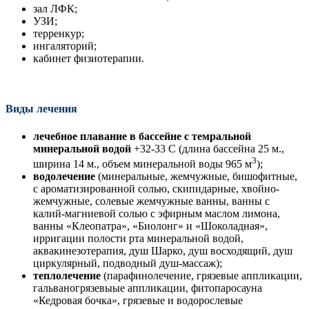
зал ЛФК;
УЗИ;
терренкур;
ингаляторий;
кабинет физиотерапии.
Виды лечения
лечебное плавание в бассейне с темральной
минеральной водой
+32-33 C (длина бассейна 25 м.,
3
ширина 14 м., объем минеральной воды 965 м
);
водолечение
(минеральные, жемчужные, бишофитные,
с ароматизированной солью, скипидарные, хвойно-
жемчужные, солевые жемчужные ванны, ванны с
калий-магниевой солью с эфирным маслом лимона,
ванны «Клеопатра», «Биолонг» и «Шоколадная»,
ирригации полости рта минеральной водой,
аквакинезотерапия, душ Шарко, душ восходящий, душ
циркулярный, подводный душ-массаж);
теплолечение
(парафинолечение, грязевые аппликации,
гальваногрязевыые аппликации, фитопаросауна
«Кедровая бочка», грязевые и водорослевые