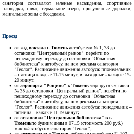
санатория составляют зеленые насаждения, спортивные
площадки, пляж, термальное озеро, прогулочные дорожки,
мангальные зоны с беседками.
Проезд
от ж/д вокзала г. Тюмень
автобусами № 1, 38 до
остановки "Центральный рынок", перейти по
пешеходному переходу до остановки "Областная
библиотека" к автобусу, на нем реклама санатория
"Геолог". Расписание движения автобуса: ппонедельник
– пятница каждые 11-15 минут, в выходные - каждые 15-
20 минут;
от аэропорта "Рощино" г. Тюмень
маршрутным такси
№ 35 до остановки "Центральный рынок", перейти по
пешеходному переходу до остановки "Областная
библиотека" к автобусу, на нем реклама санатория
"Геолог". Расписание движения автобуса: понедельник –
пятница – каждые 11-19 минут;
от остановки "Центральная библиотека" в г.
Тюмень
по будним дням в 07.15 (стоимость 200 руб.)
микро/автобусом санатория "Геолог";
от автовокзала г. Тюмень
рейсовым автобусом № 107