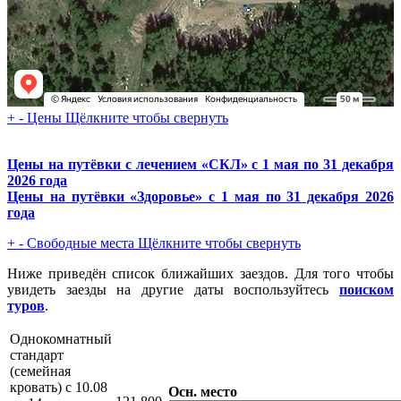
+
-
Цены
Щёлкните чтобы свернуть
Цены на путёвки с лечением «СКЛ» с 1 мая по 31 декабря
2026 года
Цены на путёвки «Здоровье» с 1 мая по 31 декабря 2026
года
+
-
Свободные места
Щёлкните чтобы свернуть
Ниже приведён список ближайших заездов. Для того чтобы
увидеть заезды на другие даты воспользуйтесь
поиском
туров
.
Однокомнатный
стандарт
(семейная
кровать) с 10.08
Осн. место