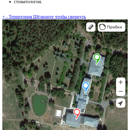
стоматология.
+
-
Территория
Щёлкните чтобы свернуть