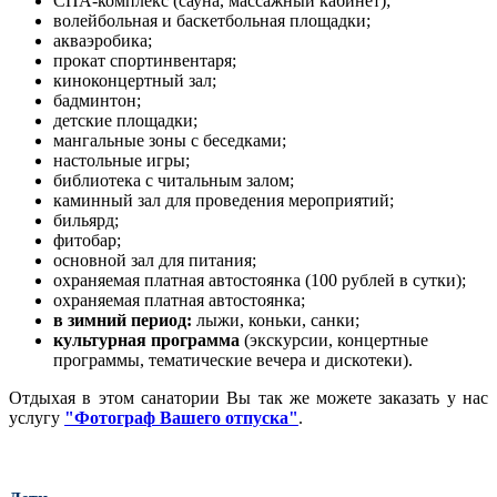
СПА-комплекс (сауна, массажный кабинет);
волейбольная и баскетбольная площадки;
акваэробика;
прокат спортинвентаря;
киноконцертный зал;
бадминтон;
детские площадки;
мангальные зоны с беседками;
настольные игры;
библиотека с читальным залом;
каминный зал для проведения мероприятий;
бильярд;
фитобар;
основной зал для питания;
охраняемая платная автостоянка (100 рублей в сутки);
охраняемая платная автостоянка;
в зимний период:
лыжи, коньки, санки;
культурная программа
(экскурсии, концертные
программы, тематические вечера и дискотеки).
Отдыхая в этом санатории Вы так же можете заказать у нас
услугу
"Фотограф Вашего отпуска"
.