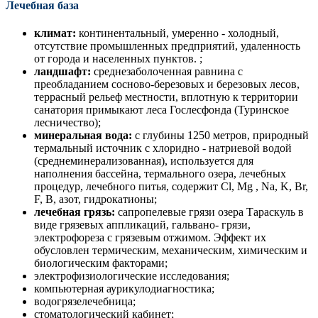
Лечебная база
климат:
континентальный, умеренно - холодный,
отсутствие промышленных предприятий, удаленность
от города и населенных пунктов. ;
ландшафт:
среднезаболоченная равнина с
преобладанием сосново-березовых и березовых лесов,
террасный рельеф местности, вплотную к территории
санатория примыкают леса Гослесфонда (Туринское
лесничество);
минеральная вода:
с глубины 1250 метров, природный
термальный источник с хлоридно - натриевой водой
(среднеминерализованная), используется для
наполнения бассейна, термального озера, лечебных
процедур, лечебного питья, содержит Cl, Mg , Na, K, Br,
F, B, азот, гидрокатионы;
лечебная грязь:
сапропелевые грязи озера Тараскуль в
виде грязевых аппликаций, гальвано- грязи,
электрофореза с грязевым отжимом. Эффект их
обусловлен термическим, механическим, химическим и
биологическим факторами;
электрофизиологические исследования;
компьютерная аурикулодиагностика;
водогрязелечебница;
стоматологический кабинет;