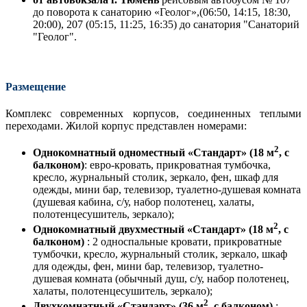
до поворота к санаторию «Геолог»,(06:50, 14:15, 18:30,
20:00), 207 (05:15, 11:25, 16:35) до санатория "Санаторий
"Геолог".
Размещение
Комплекс современных корпусов, соединенных теплыми
переходами. Жилой корпус представлен номерами:
2
Однокомнатный одноместный «Стандарт» (18 м
, с
балконом)
: евро-кровать, прикроватная тумбочка,
кресло, журнальный столик, зеркало, фен, шкаф для
одежды, мини бар, телевизор, туалетно-душевая комната
(душевая кабина, с/у, набор полотенец, халаты,
полотенцесушитель, зеркало);
2
Однокомнатный двухместный «Стандарт» (18 м
, с
балконом)
: 2 односпальные кровати, прикроватные
тумбочки, кресло, журнальный столик, зеркало, шкаф
для одежды, фен, мини бар, телевизор, туалетно-
душевая комната (обычный душ, с/у, набор полотенец,
халаты, полотенцесушитель, зеркало);
2
Двухкомнатный «Стандарт» (36 м
, с балконом)
: