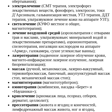
обертывания);
электролечение
(СМТ терапия, электрофорез
лекарственных веществ, фонофорез, электросон, токи
Д’Арсонваля, гальванизация местная, УТЗ терапия, ДДТ
терапия, ультразвуковое лечение кожи на аппарате УЗТ);
светолечение
(КУФО местное и общее,
магнитотерапия);
лечение воздушной средой
(аэрозольтерапия с отварами
трав и маслами, ультразвуковыес минеральной водой и
лекарственными препаратами), аэроионотерапия,
спелеотерапия, ингаляции кислородом на аппарате
«Армед», галокамера, сухие углекислые ванны);
лазеротерапия
(надвенное лазерное облучение крови,
магнито-инфракрасное лазерное излучение, лазерная
биоревитализация);
массаж
(ручной, механомассаж, лазерно-вакуумный,
термовибросмассаж, баночный, аккупунктурный массаж
стоп, механический массаж стоп);
магнитотерапия
(магнитотурботрон);
озонотерапия
(комбинезон, насадка «Берет» и
«Наушники»);
криолечение
(криомасаж лица, псориаз, себорея,
дерматит, целлюлит);
прессотерапия
(живота и ягодиц и конечностей,
лимфодренажный массаж живота, ног и ягодиц,