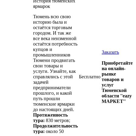
История тюменских
ярмарок
Тюмень всю свою
историю была и
остаётся торговым
городом. И так же
все века неизменной
остаётся потребность
купцов и
Заказать
промышленников
Тюмени продвигать
Приобретайте
свои товары и
на онлайн-
услуги. Узнайте, как
рынке
справлялись с этой
Бесплатно
товаров и
задачей
услуг
предприниматели
Тюменской
прошлого, и какой
области ''eazy
путь прошли
МАРКЕТ''
тюменские ярмарки
до настоящих дней.
Протяженность
тура:
830 метров;
Продолжительность
тура:
около 50