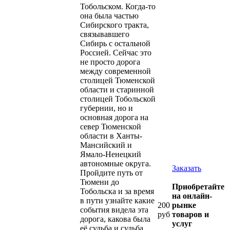
Тобольском. Когда-то
она была частью
Сибирского тракта,
связывавшего
Сибирь с остальной
Россией. Сейчас это
не просто дорога
между современной
столицей Тюменской
области и старинной
столицей Тобольской
губернии, но и
основная дорога на
север Тюменской
области в Ханты-
Мансийский и
Ямало-Ненецкий
автономные округа.
Заказать
Пройдите путь от
Тюмени до
Приобретайте
Тобольска и за время
на онлайн-
в пути узнайте какие
200
рынке
события видела эта
руб
товаров и
дорога, какова была
услуг
её судьба и судьба