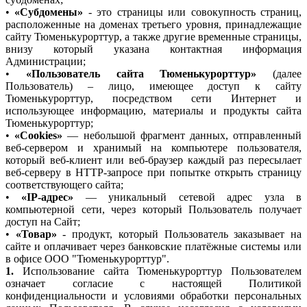
•
«Субдомены»
- это страницы или совокупность страниц,
расположенные на доменах третьего уровня, принадлежащие
сайту Тюменькурорттур, а также другие временные страницы,
внизу который указана контактная информация
Администрации;
•
«Пользователь сайта Тюменькурорттур»
(далее
Пользователь) – лицо, имеющее доступ к сайту
Тюменькурорттур, посредством сети Интернет и
использующее информацию, материалы и продукты сайта
Тюменькурорттур;
•
«Cookies»
— небольшой фрагмент данных, отправленный
веб-сервером и хранимый на компьютере пользователя,
который веб-клиент или веб-браузер каждый раз пересылает
веб-серверу в HTTP-запросе при попытке открыть страницу
соответствующего сайта;
•
«IP-адрес»
— уникальный сетевой адрес узла в
компьютерной сети, через который Пользователь получает
доступ на Сайт;
•
«Товар»
- продукт, который Пользователь заказывает на
сайте и оплачивает через банковские платёжные системы или
в офисе ООО "Тюменькурорттур".
1.
Использование сайта Тюменькурорттур Пользователем
означает согласие с настоящей Политикой
конфиденциальности и условиями обработки персональных