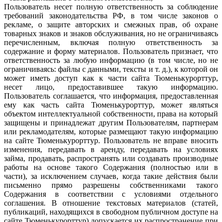
Пользователь несет полную ответственность за соблюдение
требований законодательства РФ, в том числе законов о
рекламе, о защите авторских и смежных прав, об охране
товарных знаков и знаков обслуживания, но не ограничиваясь
перечисленным, включая полную ответственность за
содержание и форму материалов. Пользователь признает, что
ответственность за любую информацию (в том числе, но не
ограничиваясь: файлы с данными, тексты и т. д.), к которой он
может иметь доступ как к части сайта Тюменькурорттур,
несет лицо, предоставившее такую информацию.
Пользователь соглашается, что информация, предоставленная
ему как часть сайта Тюменькурорттур, может являться
объектом интеллектуальной собственности, права на который
защищены и принадлежат другим Пользователям, партнерам
или рекламодателям, которые размещают такую информацию
на сайте Тюменькурорттур. Пользователь не вправе вносить
изменения, передавать в аренду, передавать на условиях
займа, продавать, распространять или создавать производные
работы на основе такого Содержания (полностью или в
части), за исключением случаев, когда такие действия были
письменно прямо разрешены собственниками такого
Содержания в соответствии с условиями отдельного
соглашения. В отношение текстовых материалов (статей,
публикаций, находящихся в свободном публичном доступе на
сайте Тюменькурорттур) допускается их распространение при