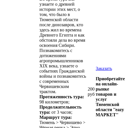
узнаете о древней
истории этих мест, о
том, что было в
Тюменской области
после динозавров, кто
здесь жил во времена
Древнего Египта и как
обстояли дела во время
освоения Сибири.
Познакомитесь с
дотижениями
агропромышленников
XIX века, узнаете о
Заказать
событиях Гражданской
войны и познакомитесь
Приобретайте
с современных
на онлайн-
Червишевским
200
рынке
трактом.
руб
товаров и
Протяженность тура:
услуг
98 километров;
Тюменской
Продолжительность
области ''eazy
тура:
от 3 часов;
МАРКЕТ''
Маршрут тура:
Тюмень > Червишево >
Чёрная речка > Этно-