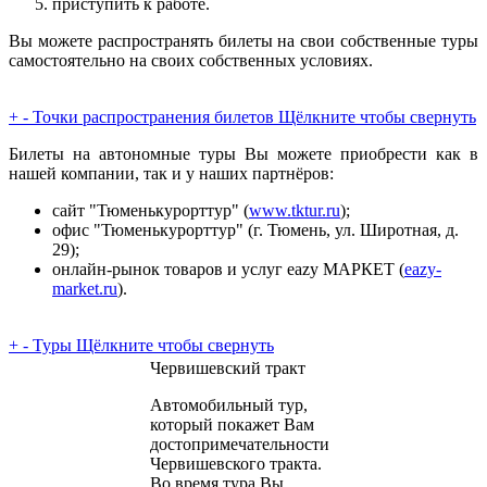
приступить к работе.
Вы можете распространять билеты на свои собственные туры
самостоятельно на своих собственных условиях.
+
-
Точки распространения билетов
Щёлкните чтобы свернуть
Билеты на автономные туры Вы можете приобрести как в
нашей компании, так и у наших партнёров:
сайт "Тюменькурорттур" (
www.tktur.ru
);
офис "Тюменькурорттур" (г. Тюмень, ул. Широтная, д.
29);
онлайн-рынок товаров и услуг eazy МАРКЕТ (
eazy-
market.ru
).
+
-
Туры
Щёлкните чтобы свернуть
Червишевский тракт
Автомобильный тур,
который покажет Вам
достопримечательности
Червишевского тракта.
Во время тура Вы