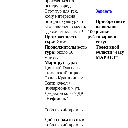
прогуляться по
центру города.
Этот тур для тех,
Заказать
кому интересна
история культуры и
Приобретайте
кто влюблен в места,
на онлайн-
где живет культура!
100
рынке
Протяженность
руб
товаров и
тура:
2 км;
услуг
Продолжительность
Тюменской
тура:
около 50
области ''eazy
минут;
МАРКЕТ''
Маршрут тура:
Цветной бульвар >
Тюменский цирк >
Сквер Крапивина >
Театр кукол >
Филармония > ул.
Дзержинского > ДК
"Нефтяник".
Тобольский кремль
Добро пожаловать в
Тобольский кремль