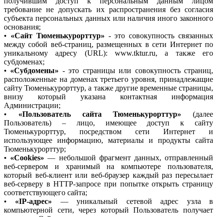
получившим доступ к персональным данным лицом
требование не допускать их распространения без согласия
субъекта персональных данных или наличия иного законного
основания;
•
«Сайт Тюменькурорттур»
- это совокупность связанных
между собой веб-страниц, размещенных в сети Интернет по
уникальному адресу (URL): www.tktur.ru, а также его
субдоменах;
•
«Субдомены»
- это страницы или совокупность страниц,
расположенные на доменах третьего уровня, принадлежащие
сайту Тюменькурорттур, а также другие временные страницы,
внизу который указана контактная информация
Администрации;
•
«Пользователь сайта Тюменькурорттур»
(далее
Пользователь) – лицо, имеющее доступ к сайту
Тюменькурорттур, посредством сети Интернет и
использующее информацию, материалы и продукты сайта
Тюменькурорттур;
•
«Cookies»
— небольшой фрагмент данных, отправленный
веб-сервером и хранимый на компьютере пользователя,
который веб-клиент или веб-браузер каждый раз пересылает
веб-серверу в HTTP-запросе при попытке открыть страницу
соответствующего сайта;
•
«IP-адрес»
— уникальный сетевой адрес узла в
компьютерной сети, через который Пользователь получает